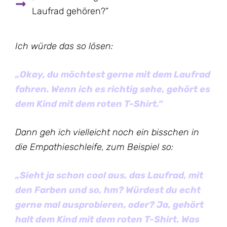
Laufrad gehören?“
Ich würde das so lösen:
„Okay, du möchtest gerne mit dem Laufrad
fahren. Wenn ich es richtig sehe, gehört es
dem Kind mit dem roten T-Shirt.“
Dann geh ich vielleicht noch ein bisschen in
die Empathieschleife, zum Beispiel so:
„Sieht ja schon cool aus, das Laufrad, mit
den Farben und so, hm? Würdest du echt
gerne mal ausprobieren, oder? Ja, gehört
halt dem Kind mit dem roten T-Shirt. Was