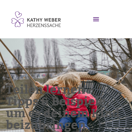
Teilen lernen –
Tipps & Beispiele,
um es deinem Kind
beizubringen