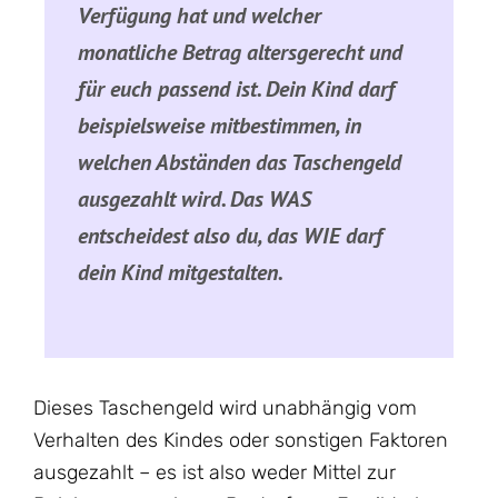
Verfügung hat und welcher
monatliche Betrag altersgerecht und
für euch passend ist. Dein Kind darf
beispielsweise mitbestimmen, in
welchen Abständen das Taschengeld
ausgezahlt wird. Das WAS
entscheidest also du, das WIE darf
dein Kind mitgestalten.
Dieses Taschengeld wird unabhängig vom
Verhalten des Kindes oder sonstigen Faktoren
ausgezahlt – es ist also weder Mittel zur