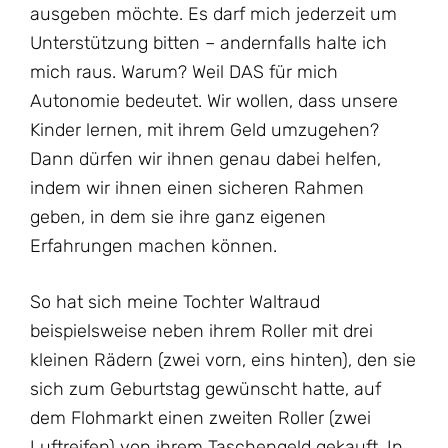
ausgeben möchte. Es darf mich jederzeit um
Unterstützung bitten – andernfalls halte ich
mich raus. Warum? Weil DAS für mich
Autonomie bedeutet. Wir wollen, dass unsere
Kinder lernen, mit ihrem Geld umzugehen?
Dann dürfen wir ihnen genau dabei helfen,
indem wir ihnen einen sicheren Rahmen
geben, in dem sie ihre ganz eigenen
Erfahrungen machen können.
So hat sich meine Tochter Waltraud
beispielsweise neben ihrem Roller mit drei
kleinen Rädern (zwei vorn, eins hinten), den sie
sich zum Geburtstag gewünscht hatte, auf
dem Flohmarkt einen zweiten Roller (zwei
Luftreifen) von ihrem Taschengeld gekauft. In