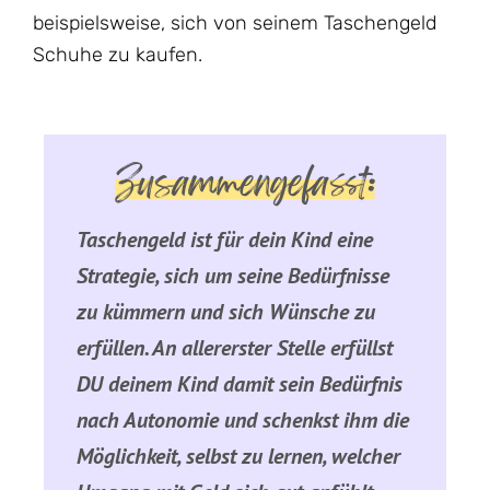
beispielsweise, sich von seinem Taschengeld
Schuhe zu kaufen.
Zusammengefasst:
Taschengeld ist für dein Kind eine
Strategie, sich um seine Bedürfnisse
zu kümmern und sich Wünsche zu
erfüllen. An allererster Stelle erfüllst
DU deinem Kind damit sein Bedürfnis
nach Autonomie und schenkst ihm die
Möglichkeit, selbst zu lernen, welcher