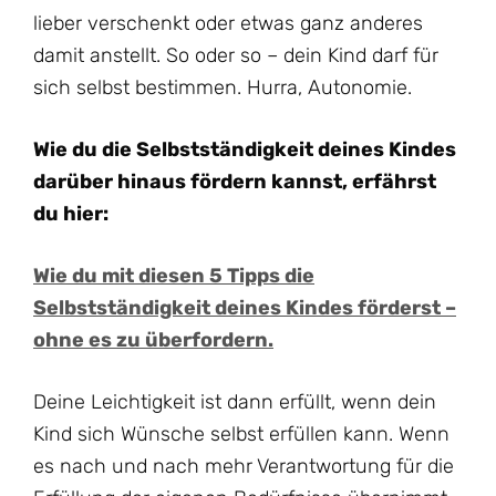
lieber verschenkt oder etwas ganz anderes
damit anstellt. So oder so – dein Kind darf für
sich selbst bestimmen. Hurra, Autonomie.
Wie du die Selbstständigkeit deines Kindes
darüber hinaus fördern kannst, erfährst
du hier:
Wie du mit diesen 5 Tipps die
Selbstständigkeit deines Kindes förderst –
ohne es zu überfordern.
Deine Leichtigkeit ist dann erfüllt, wenn dein
Kind sich Wünsche selbst erfüllen kann. Wenn
es nach und nach mehr Verantwortung für die