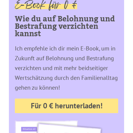
E-Book für 0 €
Wie du auf Belohnung und
Bestrafung verzichten
kannst
Ich empfehle ich dir mein E-Book, um in
Zukunft auf Belohnung und Bestrafung
verzichten und mit mehr beidseitiger
Wertschätzung durch den Familienalltag
gehen zu können!
Für 0 € herunterladen!