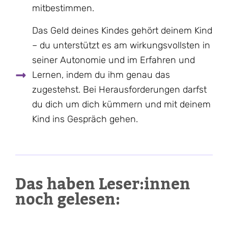
mitbestimmen.
Das Geld deines Kindes gehört deinem Kind
– du unterstützt es am wirkungsvollsten in
seiner Autonomie und im Erfahren und
Lernen, indem du ihm genau das
zugestehst. Bei Herausforderungen darfst
du dich um dich kümmern und mit deinem
Kind ins Gespräch gehen.
Das haben Leser:innen
noch gelesen: