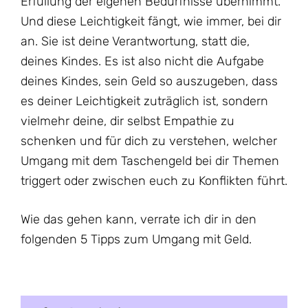
Erfüllung der eigenen Bedürfnisse übernimmt.
Und diese Leichtigkeit fängt, wie immer, bei dir
an. Sie ist deine Verantwortung, statt die,
deines Kindes. Es ist also nicht die Aufgabe
deines Kindes, sein Geld so auszugeben, dass
es deiner Leichtigkeit zuträglich ist, sondern
vielmehr deine, dir selbst Empathie zu
schenken und für dich zu verstehen, welcher
Umgang mit dem Taschengeld bei dir Themen
triggert oder zwischen euch zu Konflikten führt.
Wie das gehen kann, verrate ich dir in den
folgenden 5 Tipps zum Umgang mit Geld.