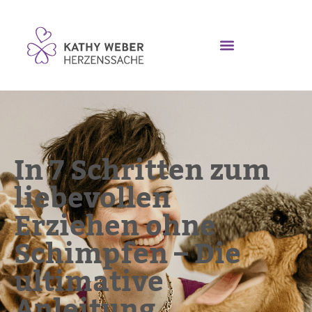
In 7 Schritten zum
liebevollen
Erziehen ohne
Schimpfen – Die
ultimative
Anleitung