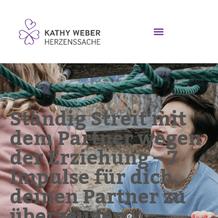
Ständig Streit mit
dem Partner wegen
der Erziehung – 7
Impulse für dich,
deinen Partner zu
überzeugen