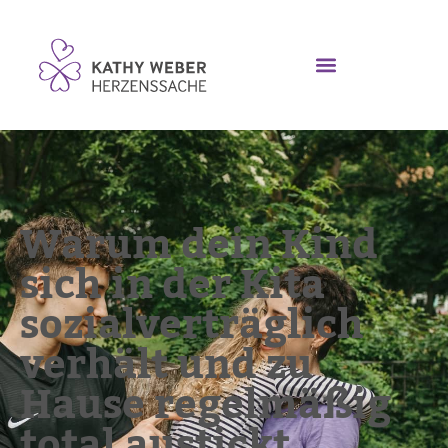
Warum dein Kind
sich in der Kita
sozialverträglich
verhält und zu
Hause regelmäßig
total austickt