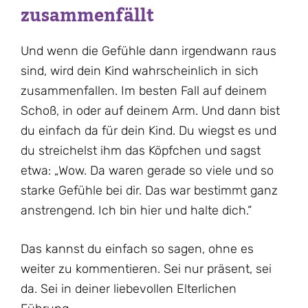
zusammenfällt
Und wenn die Gefühle dann irgendwann raus
sind, wird dein Kind wahrscheinlich in sich
zusammenfallen. Im besten Fall auf deinem
Schoß, in oder auf deinem Arm. Und dann bist
du einfach da für dein Kind. Du wiegst es und
du streichelst ihm das Köpfchen und sagst
etwa: „Wow. Da waren gerade so viele und so
starke Gefühle bei dir. Das war bestimmt ganz
anstrengend. Ich bin hier und halte dich.“
Das kannst du einfach so sagen, ohne es
weiter zu kommentieren. Sei nur präsent, sei
da. Sei in deiner liebevollen Elterlichen