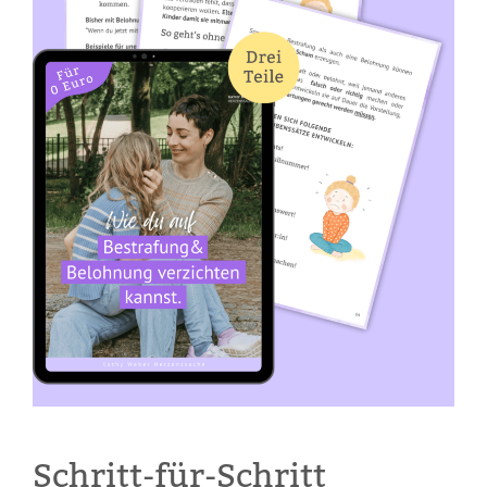
Schritt-für-Schritt