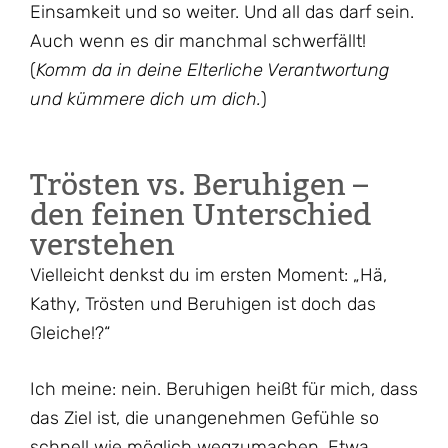
Einsamkeit und so weiter. Und all das darf sein.
Auch wenn es dir manchmal schwerfällt!
(
Komm da in deine Elterliche Verantwortung
und kümmere dich um dich.
)
Trösten vs. Beruhigen –
den feinen Unterschied
verstehen
Vielleicht denkst du im ersten Moment: „Hä,
Kathy, Trösten und Beruhigen ist doch das
Gleiche!?“
Ich meine: nein. Beruhigen heißt für mich, dass
das Ziel ist, die unangenehmen Gefühle so
schnell wie möglich wegzumachen. Etwa