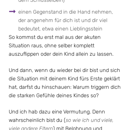
dem Schlüsselbein)
einen Gegenstand in die Hand nehmen,
der angenehm für dich ist und dir viel
bedeutet, etwa einen Lieblingsstein
So kommst du erst mal aus der akuten
Situation raus, ohne selber komplett
auszuflippen oder dein Kind allein zu lassen.
Und dann, wenn du wieder bei dir bist und sich
die Situation mit deinem Kind fürs Erste geklärt
hat, darfst du hinschauen: Warum triggern dich
die starken Gefühle deines Kindes so?
Und ich hab dazu eine Vermutung. Denn
wahrscheinlich bist du (
so wie ich und viele,
viele andere Eltern
) mit Belohnung und