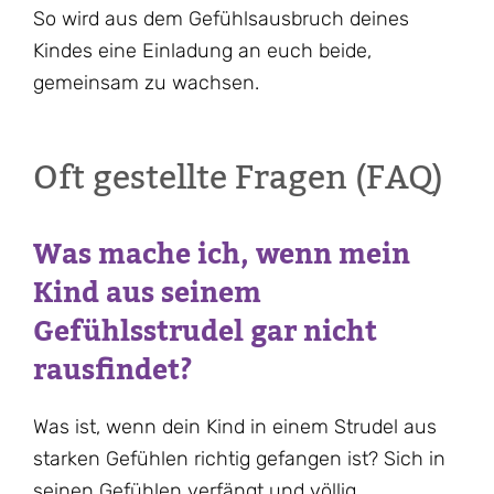
So wird aus dem Gefühlsausbruch deines
Kindes eine Einladung an euch beide,
gemeinsam zu wachsen.
Oft gestellte Fragen (FAQ)
Was mache ich, wenn mein
Kind aus seinem
Gefühlsstrudel gar nicht
rausfindet?
Was ist, wenn dein Kind in einem Strudel aus
starken Gefühlen richtig gefangen ist? Sich in
seinen Gefühlen verfängt und völlig