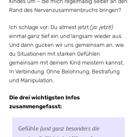
Kindes um – die mich regelmäßig selber an den
Rand des Nervenzusammenbruchs bringen?
Ich schlage vor: Du atmest jetzt
(ja: jetzt!)
einmal ganz tief ein und langsam wieder aus.
Und dann gucken wir uns gemeinsam an, wie
du Situationen mit starken Gefühlen
gemeinsam mit deinem Kind meistern kannst.
In Verbindung. Ohne Belohnung, Bestrafung
und Manipulation.
Die drei wichtigsten Infos
zusammengefasst:
Gefühle
(und ganz besonders die