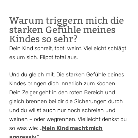
Warum triggern mich die
starken Gefühle meines
Kindes so sehr?
Dein Kind schreit, tobt, weint. Vielleicht schlägt
es um sich. Flippt total aus.
Und du gleich mit. Die starken Gefühle deines
Kindes bringen dich innerlich zum Kochen.
Dein Zeiger geht in den roten Bereich und
gleich brennen bei dir die Sicherungen durch
und du willst auch nur noch schreien und
weinen – oder wegrennen. Vielleicht denkst du
so was wie: „
Mein Kind macht mich
aggressiv
.“