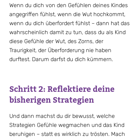
Wenn du dich von den Gefühlen deines Kindes
angegriffen fühlst, wenn die Wut hochkommt,
wenn du dich überfordert fühlst – dann hat das
wahrscheinlich damit zu tun, dass du als Kind
diese Gefühle der Wut, des Zorns, der
Traurigkeit, der Überforderung nie haben
durftest. Darum darfst du dich kümmern.
Schritt 2: Reflektiere deine
bisherigen Strategien
Und dann machst du dir bewusst, welche
Strategien Gefühle wegmachen und das Kind
beruhigen – statt es wirklich zu trösten. Mach