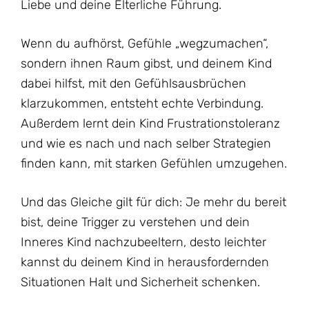
Liebe und deine Elterliche Führung.
Wenn du aufhörst, Gefühle „wegzumachen“,
sondern ihnen Raum gibst, und deinem Kind
dabei hilfst, mit den Gefühlsausbrüchen
klarzukommen, entsteht echte Verbindung.
Außerdem lernt dein Kind Frustrationstoleranz
und wie es nach und nach selber Strategien
finden kann, mit starken Gefühlen umzugehen.
Und das Gleiche gilt für dich: Je mehr du bereit
bist, deine Trigger zu verstehen und dein
Inneres Kind nachzubeeltern, desto leichter
kannst du deinem Kind in herausfordernden
Situationen Halt und Sicherheit schenken.