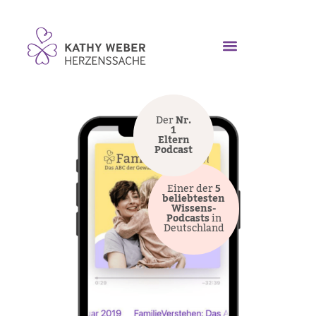
Der
Nr.
1
Eltern
Podcast
Einer der
5
beliebtesten
Wissens-
Podcasts
in
Deutschland