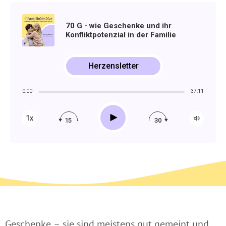
70 G - wie Geschenke und ihr
Konfliktpotenzial in der Familie
Herzensletter
0:00
37:11
Play
1x
15
30
Geschenke – sie sind meistens gut gemeint und