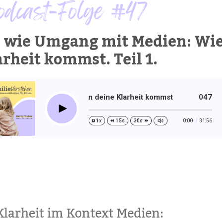
dcast-Folge #47
- wie Umgang mit Medien: Wie
arheit kommst. Teil 1.
ien Teil 1: Wie du in deine Klarheit kommst
047 M- wie
04
Play
0:00
31:56
1x
15s
30s
Klarheit im Kontext Medien: