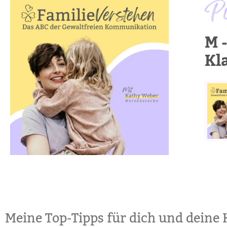
Po
M 
Kl
047 M- wie Umgang mit Med
Meine Top-Tipps für dich und deine 