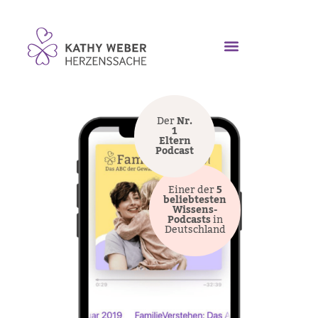
Der
Nr.
1
Eltern
Podcast
Einer der
5
beliebtesten
Wissens-
Podcasts
in
Deutschland