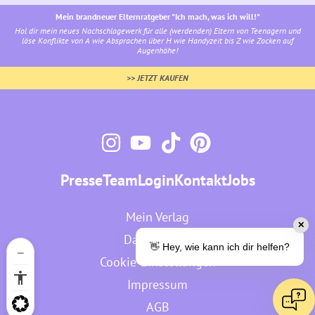
Mein brandneuer Elternratgeber "Ich mach, was ich will!"
Hol dir mein neues Nachschlagewerk für alle (werdenden) Eltern von Teenagern und
löse Konflikte von A wie Absprachen über H wie Handyzeit bis Z wie Zocken auf
Augenhöhe!
>> JETZT KAUFEN
Presse
Team
Login
Kontakt
Jobs
Mein Verlag
✕
Datenschutz
👋 Hey, wie kann ich dir helfen?
Cookie-Einstellungen
Impressum
AGB