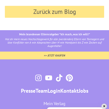
Zurück zum Blog
Mein brandneuer Elternratgeber "Ich mach, was ich will!"
Hol dir mein neues Nachschlagewerk für alle (werdenden) Eltern von Teenagern und
löse Konflikte von A wie Absprachen über H wie Handyzeit bis Z wie Zocken auf
Augenhöhe!
>> JETZT KAUFEN
Presse
Team
Login
Kontakt
Jobs
Mein Verlag
✕