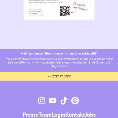
Mein brandneuer Elternratgeber "Ich mach, was ich will!"
Hol dir mein neues Nachschlagewerk für alle (werdenden) Eltern von Teenagern und
löse Konflikte von A wie Absprachen über H wie Handyzeit bis Z wie Zocken auf
Augenhöhe!
>> JETZT KAUFEN
Presse
Team
Login
Kontakt
Jobs