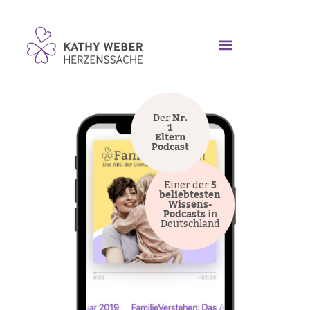
Der
Nr.
1
Eltern
Podcast
Einer der
5
beliebtesten
Wissens-
Podcasts
in
Deutschland