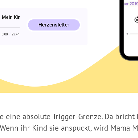
 Kind spuckt mich an! So setzt du deinem Kind in der Wut lieb
Mein Kind spuckt mich an! So setzt du deinem Kind in
Herzensletter
0:00
29:41
eine absolute Trigger-Grenze. Da bricht b
Wenn ihr Kind sie anspuckt, wird Mama Ma