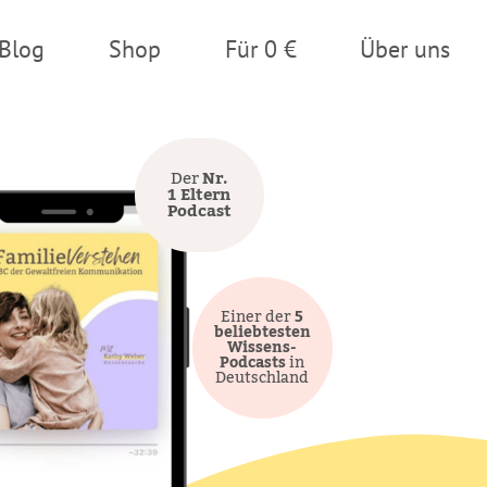
Blog
Shop
Für 0 €
Über uns
Der
Nr.
1 Eltern
Podcast
Einer der
5
beliebtesten
Wissens-
Podcasts
in
Deutschland