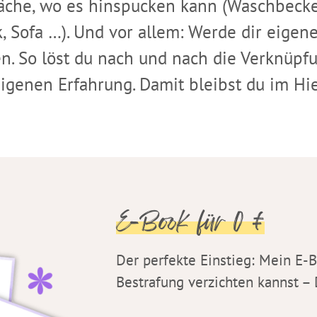
läche, wo es hinspucken kann (Waschbeck
k, Sofa …). Und vor allem: Werde dir eige
en. So löst du nach und nach die Verknüp
genen Erfahrung. Damit bleibst du im Hie
E-Book für 0 €
Der perfekte Einstieg: Mein E-B
Bestrafung verzichten kannst 