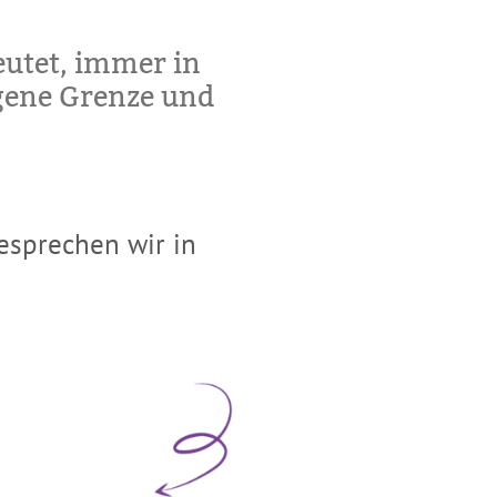
utet, immer in
igene Grenze und
besprechen wir in