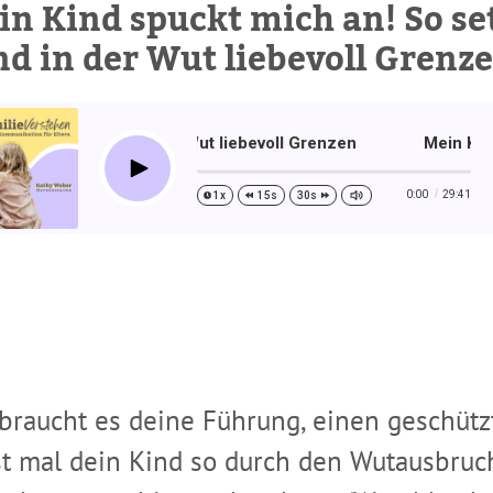
in Kind spuckt mich an! So se
nd in der Wut liebevoll Grenz
deinem Kind in der Wut liebevoll Grenzen
Mein Kind spu
Me
Play
0:00
29:41
1x
15s
30s
 braucht es deine Führung, einen geschü
t mal dein Kind so durch den Wutausbruch,