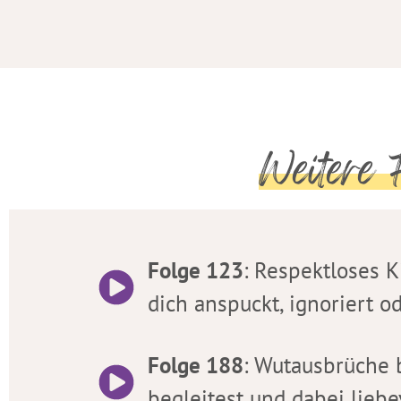
Weitere F
Folge 123
: Respektloses 
dich anspuckt, ignoriert o
Folge 188
: Wutausbrüche b
begleitest und dabei liebe