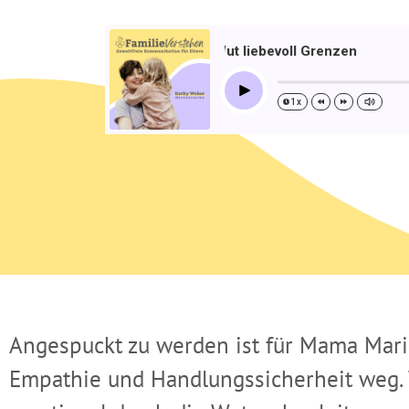
setzt du deinem Kind in der Wut liebevoll Grenzen
Mein
Play
1x
15s
30s
Angespuckt zu werden ist für Mama Marie 
Empathie und Handlungssicherheit weg. 