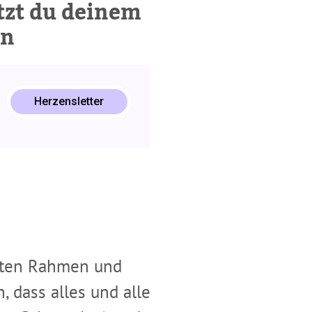
tzt du deinem
en
ckt mich an! So setzt du deinem Kind in der Wut liebevoll Gre
in Kind spuckt mich an! So setzt du deinem Kind in der Wut lie
Herzensletter
tzten Rahmen und
 dass alles und alle