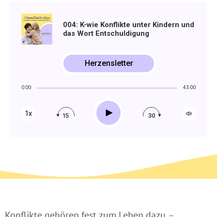
004: K-wie Konflikte unter Kindern und
das Wort Entschuldigung
Herzensletter
0:00
43:00
Play
1x
15
30
Konflikte gehören fest zum Leben dazu –