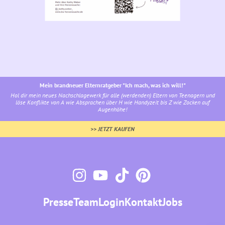
Mein brandneuer Elternratgeber "Ich mach, was ich will!"
Hol dir mein neues Nachschlagewerk für alle (werdenden) Eltern von Teenagern und
löse Konflikte von A wie Absprachen über H wie Handyzeit bis Z wie Zocken auf
Augenhöhe!
>> JETZT KAUFEN
Presse
Team
Login
Kontakt
Jobs