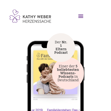
Der
Nr.
1
Eltern
Podcast
Einer der
5
beliebtesten
Wissens-
Podcasts
in
Deutschland