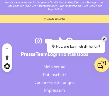
Hol dir mein neues Nachschlagewerk für alle (werdenden) Eltern von Teenagern und
löse Konflikte von A wie Absprachen über H wie Handyzeit bis Z wie Zocken auf
Augenhöhe!
>> JETZT KAUFEN
✕
👋 Hey, wie kann ich dir helfen?
Presse
Team
Login
Kontakt
Jobs
Mein Verlag
Datenschutz
Cookie-Einstellungen
Impressum
AGB
Widerruf