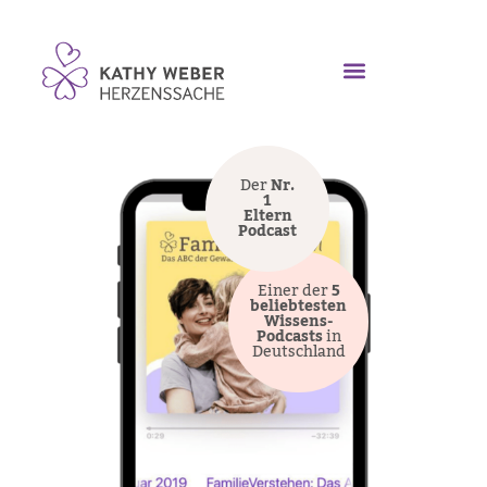
Der
Nr.
1
Eltern
Podcast
Einer der
5
beliebtesten
Wissens-
Podcasts
in
Deutschland