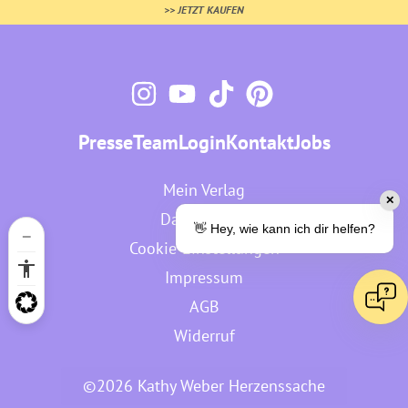
>> JETZT KAUFEN
Presse
Team
Login
Kontakt
Jobs
Mein Verlag
✕
Datenschutz
👋 Hey, wie kann ich dir helfen?
Cookie-Einstellungen
Impressum
AGB
Widerruf
©2026 Kathy Weber Herzenssache