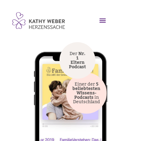
Der
Nr.
1
Eltern
Podcast
Einer der
5
beliebtesten
Wissens-
Podcasts
in
Deutschland