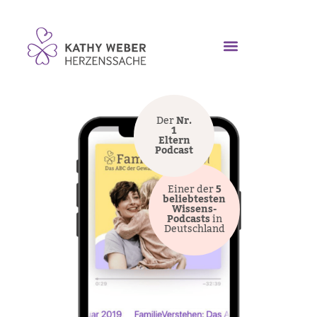
Der
Nr.
1
Eltern
Podcast
Einer der
5
beliebtesten
Wissens-
Podcasts
in
Deutschland