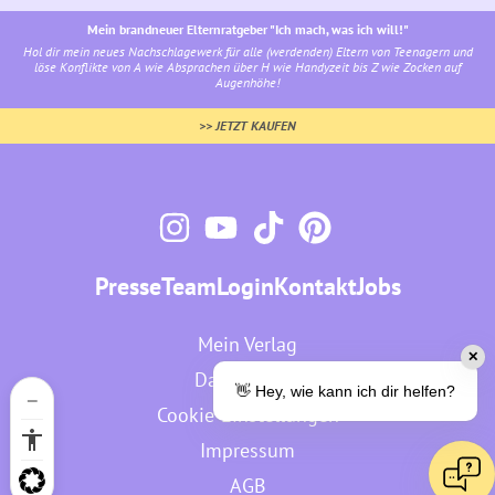
Mein brandneuer Elternratgeber "Ich mach, was ich will!"
Hol dir mein neues Nachschlagewerk für alle (werdenden) Eltern von Teenagern und
löse Konflikte von A wie Absprachen über H wie Handyzeit bis Z wie Zocken auf
Augenhöhe!
>> JETZT KAUFEN
Presse
Team
Login
Kontakt
Jobs
Mein Verlag
✕
Datenschutz
👋 Hey, wie kann ich dir helfen?
Cookie-Einstellungen
Impressum
AGB