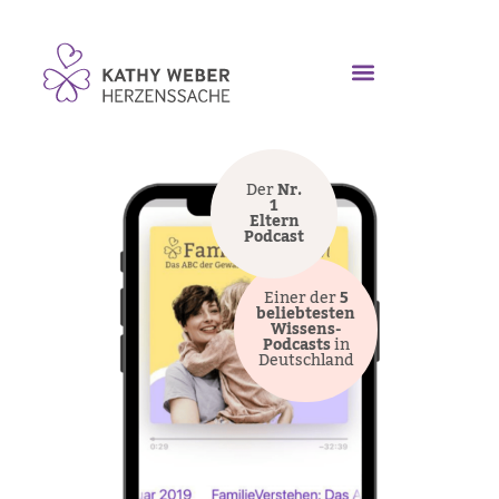
Der
Nr.
1
Eltern
Podcast
Einer der
5
beliebtesten
Wissens-
Podcasts
in
Deutschland