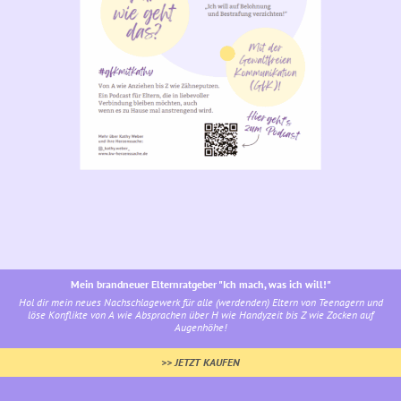
Mein brandneuer Elternratgeber "Ich mach, was ich will!"
Hol dir mein neues Nachschlagewerk für alle (werdenden) Eltern von Teenagern und
löse Konflikte von A wie Absprachen über H wie Handyzeit bis Z wie Zocken auf
Augenhöhe!
>> JETZT KAUFEN