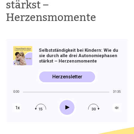
stärkst –
Herzensmomente
Selbstständigkeit bei Kindern: Wie du
sie durch alle drei Autonomiephasen
stärkst – Herzensmomente
Herzensletter
0:00
31:35
Play
1x
15
30