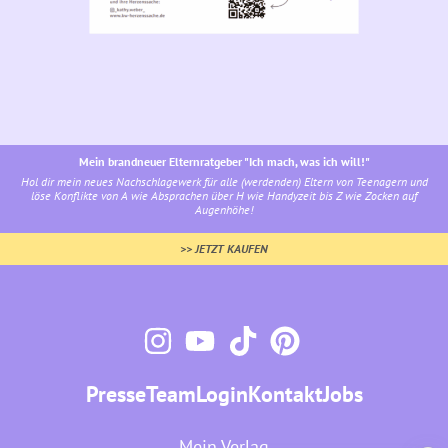
Mein brandneuer Elternratgeber "Ich mach, was ich will!"
Hol dir mein neues Nachschlagewerk für alle (werdenden) Eltern von Teenagern und
löse Konflikte von A wie Absprachen über H wie Handyzeit bis Z wie Zocken auf
Augenhöhe!
>> JETZT KAUFEN
Presse
Team
Login
Kontakt
Jobs
Mein Verlag