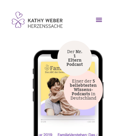
Der
Nr.
1
Eltern
Podcast
Einer der
5
beliebtesten
Wissens-
Podcasts
in
Deutschland